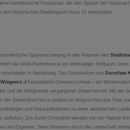
dene künstlerische Positionen, die den Spuren der Glasmach
m den historischen Siedlungsort Haus 21 entstanden.
s künstlerische Spurensicherung in den Räumen des
Stadtsta
iert die Wald-Performance am ehemaligen Hofbaum, einer 
t miteinander in Beziehung. Die Glasmasken von
Dorothea K
 Wiegners
Fotoarbeiten Sommerschnee – ein Wintermärche
e und die Religiosität vergangener Zeiten hervor. Mit der S
rm der Steinmännchen in poetische Wegzeichen aus Glas und
ornklängen und Naturaufnahmen zu einer akustischen Land
er aufleben. Die
Audio-Chroniken
werden von der Nature Wri
en und Experten. Beim Wandern durch die Landschaft entsteh