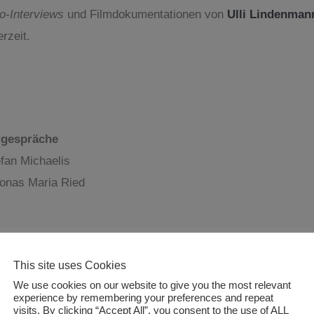
o-Interviews
und Filmdokumentationen von
Ulli Lindenman
rzeit.
rgespräche
fan Michaelis
Jonas Maria Ried
This site uses Cookies
We use cookies on our website to give you the most relevant
gner, Künstler und Künstlerischer Leiter
experience by remembering your preferences and repeat
visits. By clicking “Accept All”, you consent to the use of ALL