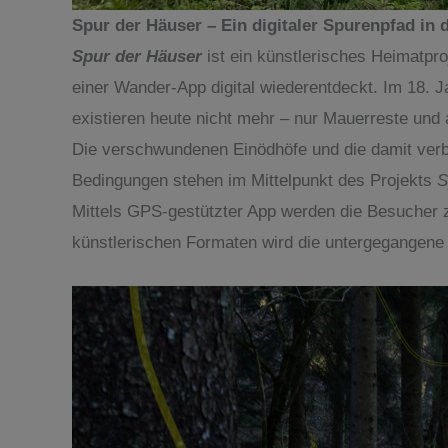
Spur der Häuser –
Ein digitaler Spurenpfad in
Spur der Häuser
ist ein künstlerisches Heimatpr
einer Wander-App digital wiederentdeckt. Im 18. 
existieren heute nicht mehr – nur Mauerreste und 
Die verschwundenen Einödhöfe und die damit verb
Bedingungen stehen im Mittelpunkt des Projekts
S
Mittels GPS-gestützter App werden die Besucher z
künstlerischen Formaten wird die untergegangene 