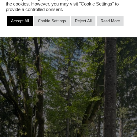
the cookies. However, you may visit "Cookie Settings" to
provide a controlled consent.
Accept All
Cookie Settings
Reject All
Read More