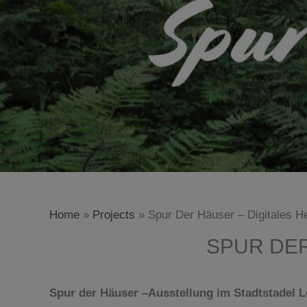
Home
»
Projects
»
Spur Der Häuser – Digitales H
SPUR DER
Spur der Häuser –
Ausstellung im Stadtstadel 