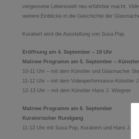
vergessene Lebenswelt neu erfahrbar macht.
Vide
weitere Einblicke in die Geschichte der Glasmache
Kuratiert wird die Ausstellung von Susa Pop.
Eröffnung am 4. September – 19 Uhr
Matinee Programm am 5. September – Künstle
10-11 Uhr – mit dem Künstler und Glasmacher Ste
11-12 Uhr – mit dem Videoperformance-Künstler 
12-13 Uhr – mit dem Künstler Hans J. Wiegner
Matinee Programm am 6. September
Kuratorischer Rundgang
11-12 Uhr mit Susa Pop, Kuratorin und Hans J. Wie